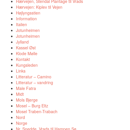
Hærvejen, Stendal Plantage til Vrads
Hærvejen: Kiplev til Vejen
Højlyngsstien
Information
Italien
Jotunheimen
Jotunheimen
Jylland
Kassel Øst
Klode Mølle
Kontakt
Kungsleden
Links
Litteratur – Camino
Litteratur – vandring
Male Fatra
Midt
Mols Bjerge
Mosel – Burg Eltz
Mosel Traben-Trabach
Nord
Norge
Nr. Snedde, Vrads til Hampen Sø