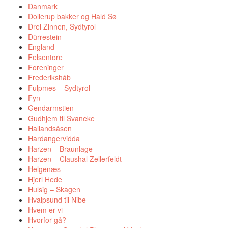
Danmark
Dollerup bakker og Hald Sø
Drei Zinnen, Sydtyrol
Dürrestein
England
Felsentore
Foreninger
Frederikshåb
Fulpmes – Sydtyrol
Fyn
Gendarmstien
Gudhjem til Svaneke
Hallandsåsen
Hardangervidda
Harzen – Braunlage
Harzen – Claushal Zellerfeldt
Helgenæs
Hjerl Hede
Hulsig – Skagen
Hvalpsund til Nibe
Hvem er vi
Hvorfor gå?