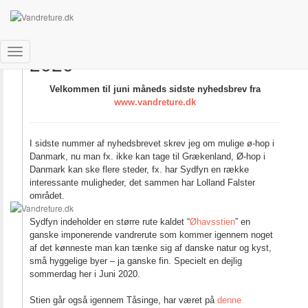
Nyhedsbrev nummer 10 –
2020
Skift
navigation
Velkommen til juni måneds sidste nyhedsbrev fra
www.vandreture.dk
I sidste nummer af nyhedsbrevet skrev jeg om mulige ø-hop i
Danmark, nu man fx. ikke kan tage til Grækenland, Ø-hop i
Danmark kan ske flere steder, fx. har Sydfyn en række
interessante muligheder, det sammen har Lolland Falster
området.
Sydfyn indeholder en større rute kaldet “
Øhavsstien
” en
ganske imponerende vandrerute som kommer igennem noget
af det kønneste man kan tænke sig af danske natur og kyst,
små hyggelige byer – ja ganske fin. Specielt en dejlig
sommerdag her i Juni 2020.
Stien går også igennem Tåsinge, har været på
denne