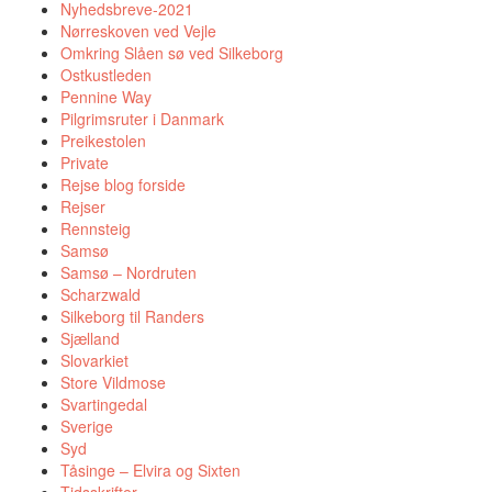
Nyhedsbreve-2021
Nørreskoven ved Vejle
Omkring Slåen sø ved Silkeborg
Ostkustleden
Pennine Way
Pilgrimsruter i Danmark
Preikestolen
Private
Rejse blog forside
Rejser
Rennsteig
Samsø
Samsø – Nordruten
Scharzwald
Silkeborg til Randers
Sjælland
Slovarkiet
Store Vildmose
Svartingedal
Sverige
Syd
Tåsinge – Elvira og Sixten