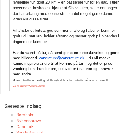
hyggelige tur, godt 20 Km – en passende tur for en dag. Turen
anvende et beskedent hjørne af Øhavsstien, så er der nogen
der har erfaring med denne sti – så del meget gerne denne
viden via disse sider.
Vil ønske et fortsat god sommer til alle og håber vi kommer
godt ud i naturen, holder afstand og passer godt på hinanden i
dagene der kommer.
Har du været på tur, så send gerne en turbeskrivelse og gerne
med billeder til
vandreture@vandreture.dk
– du vil måske
kunne inspirere andre til at komme på tur – og det er jo det
vandring bl.a. handler om, oplevelser i naturen og samvær
med andre.
Ønsker du ikke at modtage dette nyhedsbrev fremadrettet så send en mail til
vandreture@vandreture.dk
Seneste indlæg
Bornholm
Nyhedsbreve
Danmark
Vandrefestival