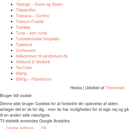
Tåsinge – Elvira og Sixten
Tidsskrifter
Toscana – Corfino
Tranum-Fosdal
TreHøje
Tunø – øen rundt
Turbeskrivelse template
Tyskland
Umhausen
Velkommen til vandreture.dk
Virklund til Vestbirk
YouTube
Østrig
Østrig – Fiberbrunn
Hestia | Udviklet af
ThemeIsle
Bruger lidt cookie
Denne side bruger Cookies for at forbedre din oplevelse af siden,
antager det er ok for dig - men du har muligheden for at sige nej og gå
til en anden side naturligvis.
Til statistik anvendes Google Analytics
Cookie settings
OK