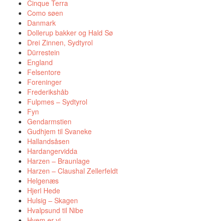
Cinque Terra
Como søen
Danmark
Dollerup bakker og Hald Sø
Drei Zinnen, Sydtyrol
Dürrestein
England
Felsentore
Foreninger
Frederikshåb
Fulpmes – Sydtyrol
Fyn
Gendarmstien
Gudhjem til Svaneke
Hallandsåsen
Hardangervidda
Harzen – Braunlage
Harzen – Claushal Zellerfeldt
Helgenæs
Hjerl Hede
Hulsig – Skagen
Hvalpsund til Nibe
Hvem er vi