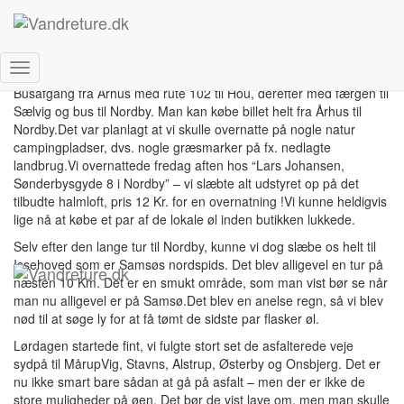
Samsø
Det Danske Vandreakademi
Skift
Busafgang fra Århus med rute 102 til Hou, derefter med færgen til
navigation
Sælvig og bus til Nordby. Man kan købe billet helt fra Århus til
Nordby.Det var planlagt at vi skulle overnatte på nogle natur
campingpladser, dvs. nogle græsmarker på fx. nedlagte
landbrug.Vi overnattede fredag aften hos “Lars Johansen,
Sønderbysgyde 8 i Nordby” – vi slæbte alt udstyret op på det
tilbudte halmloft, pris 12 Kr. for en overnatning !Vi kunne heldigvis
lige nå at købe et par af de lokale øl inden butikken lukkede.
Selv efter den lange tur til Nordby, kunne vi dog slæbe os helt til
Issehoved som er Samsøs nordspids. Det blev alligevel en tur på
næsten 10 Km. Det er en smukt område, som man vist bør se når
man nu alligevel er på Samsø.Det blev en anelse regn, så vi blev
nød til at søge ly for at få tømt de sidste par flasker øl.
Lørdagen startede fint, vi fulgte stort set de asfalterede veje
sydpå til MårupVig, Stavns, Alstrup, Østerby og Onsbjerg. Det er
nu ikke smart bare sådan at gå på asfalt – men der er ikke de
store muligheder på øen. Det bør de vist lave om, men man skulle