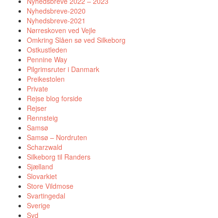
Nyhedsbreve 2022 – 2023
Nyhedsbreve-2020
Nyhedsbreve-2021
Nørreskoven ved Vejle
Omkring Slåen sø ved Silkeborg
Ostkustleden
Pennine Way
Pilgrimsruter i Danmark
Preikestolen
Private
Rejse blog forside
Rejser
Rennsteig
Samsø
Samsø – Nordruten
Scharzwald
Silkeborg til Randers
Sjælland
Slovarkiet
Store Vildmose
Svartingedal
Sverige
Syd