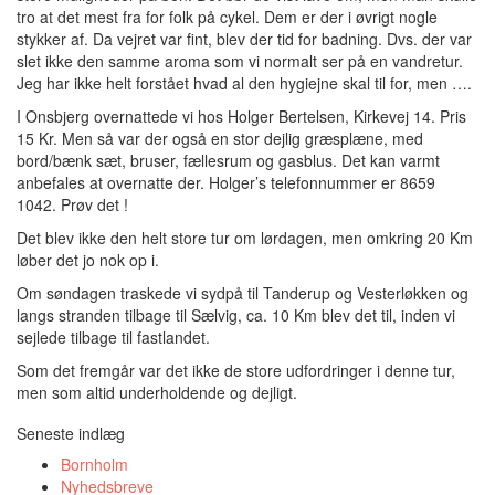
tro at det mest fra for folk på cykel. Dem er der i øvrigt nogle
stykker af. Da vejret var fint, blev der tid for badning. Dvs. der var
slet ikke den samme aroma som vi normalt ser på en vandretur.
Jeg har ikke helt forstået hvad al den hygiejne skal til for, men ….
I Onsbjerg overnattede vi hos Holger Bertelsen, Kirkevej 14. Pris
15 Kr. Men så var der også en stor dejlig græsplæne, med
bord/bænk sæt, bruser, fællesrum og gasblus. Det kan varmt
anbefales at overnatte der. Holger’s telefonnummer er 8659
1042. Prøv det !
Det blev ikke den helt store tur om lørdagen, men omkring 20 Km
løber det jo nok op i.
Om søndagen traskede vi sydpå til Tanderup og Vesterløkken og
langs stranden tilbage til Sælvig, ca. 10 Km blev det til, inden vi
sejlede tilbage til fastlandet.
Som det fremgår var det ikke de store udfordringer i denne tur,
men som altid underholdende og dejligt.
Seneste indlæg
Bornholm
Nyhedsbreve