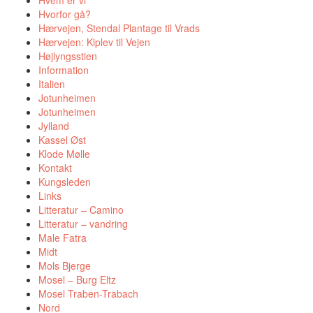
Hvem er vi
Hvorfor gå?
Hærvejen, Stendal Plantage til Vrads
Hærvejen: Kiplev til Vejen
Højlyngsstien
Information
Italien
Jotunheimen
Jotunheimen
Jylland
Kassel Øst
Klode Mølle
Kontakt
Kungsleden
Links
Litteratur – Camino
Litteratur – vandring
Male Fatra
Midt
Mols Bjerge
Mosel – Burg Eltz
Mosel Traben-Trabach
Nord