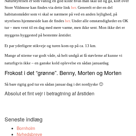
Naturstyrelsen er som vanlig en god kilde hvas man skal ud og gå, kort over
Store Vildmose kan findes via dette link
her
. Generelt er der en del
habitatområder som vi skal se nærmere på ved en anden lejlighed, på
styrelsens hjemmeside kan de findes
her
. Under alle omstændigheder en OK
tur – men vent til en dag med mere varme, men ikke sent. Mon ikke det er
myggens hyggested på bestemte årstider.
Et par yderligere stikveje og turen kom op på ca. 13 km.
Mange af stierne var godt våde, så helt undgå at få støvlerne af kunne vi
naturligvis ikke – en ganske kold oplevelse en sådan januardag
Frokost i det “grønne”. Benny, Morten og Morten
Så bare rigtig god tur en sådan januar dag i det nordjyske 🙂
Absolut et fint vejr i betragtning af årstiden
Seneste indlæg
Bornholm
Nyhedsbreve