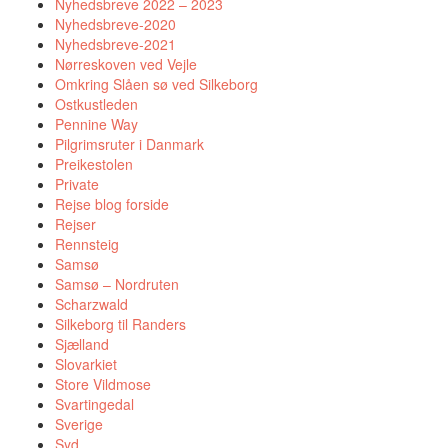
Nyhedsbreve 2022 – 2023
Nyhedsbreve-2020
Nyhedsbreve-2021
Nørreskoven ved Vejle
Omkring Slåen sø ved Silkeborg
Ostkustleden
Pennine Way
Pilgrimsruter i Danmark
Preikestolen
Private
Rejse blog forside
Rejser
Rennsteig
Samsø
Samsø – Nordruten
Scharzwald
Silkeborg til Randers
Sjælland
Slovarkiet
Store Vildmose
Svartingedal
Sverige
Syd