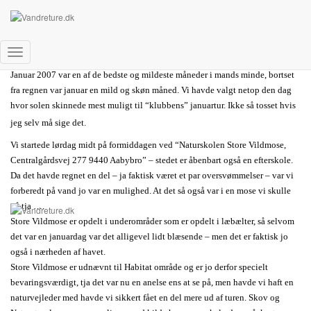
Store Vildmose
Det Danske Vandreakademi
Skift
Januar 2007 var en af de bedste og mildeste måneder i mands minde, bortset
navigation
fra regnen var januar en mild og skøn måned. Vi havde valgt netop den dag
hvor solen skinnede mest muligt til “klubbens” januartur. Ikke så tosset hvis
jeg selv må sige det.
Vi startede lørdag midt på formiddagen ved “Naturskolen Store Vildmose,
Centralgårdsvej 277 9440 Aabybro” – stedet er åbenbart også en efterskole.
Da det havde regnet en del – ja faktisk været et par oversvømmelser – var vi
forberedt på vand jo var en mulighed. At det så også var i en mose vi skulle
gå tja ….
Store Vildmose er opdelt i underområder som er opdelt i læbælter, så selvom
det var en januardag var det alligevel lidt blæsende – men det er faktisk jo
også i nærheden af havet.
Store Vildmose er udnævnt til Habitat område og er jo derfor specielt
bevaringsværdigt, tja det var nu en anelse ens at se på, men havde vi haft en
naturvejleder med havde vi sikkert fået en del mere ud af turen. Skov og