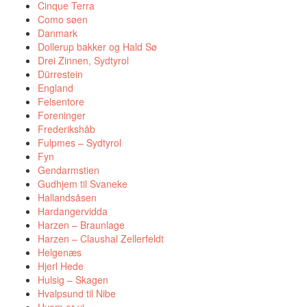
Cinque Terra
Como søen
Danmark
Dollerup bakker og Hald Sø
Drei Zinnen, Sydtyrol
Dürrestein
England
Felsentore
Foreninger
Frederikshåb
Fulpmes – Sydtyrol
Fyn
Gendarmstien
Gudhjem til Svaneke
Hallandsåsen
Hardangervidda
Harzen – Braunlage
Harzen – Claushal Zellerfeldt
Helgenæs
Hjerl Hede
Hulsig – Skagen
Hvalpsund til Nibe