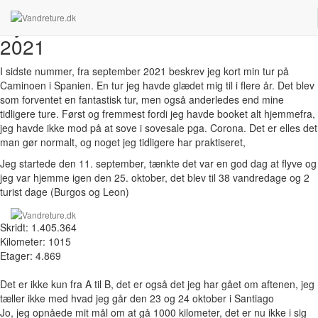
Nyhedsbrev nummer 17, november
2021
I sidste nummer, fra september 2021 beskrev jeg kort min tur på
Caminoen i Spanien. En tur jeg havde glædet mig til i flere år. Det blev
som forventet en fantastisk tur, men også anderledes end mine
tidligere ture. Først og fremmest fordi jeg havde booket alt hjemmefra,
jeg havde ikke mod på at sove i sovesale pga. Corona. Det er elles det
man gør normalt, og noget jeg tidligere har praktiseret,
Jeg startede den 11. september, tænkte det var en god dag at flyve og
jeg var hjemme igen den 25. oktober, det blev til
38 vandredage og 2
turist dage (Burgos og Leon)
Skridt: 1.405.364
Kilometer: 1015
Etager: 4.869
Det er ikke kun fra A til B, det er også det jeg har gået om aftenen, jeg
tæller ikke med hvad jeg går den 23 og 24 oktober i Santiago
Jo, jeg opnåede mit mål om at gå 1000 kilometer, det er nu ikke i sig