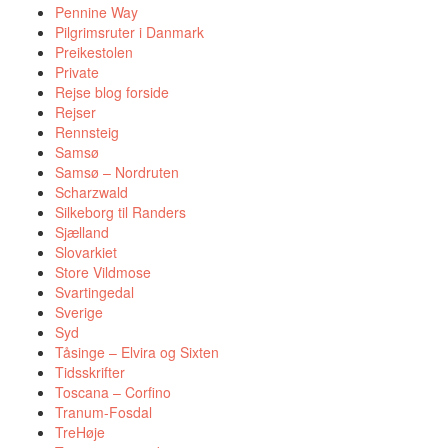
Pennine Way
Pilgrimsruter i Danmark
Preikestolen
Private
Rejse blog forside
Rejser
Rennsteig
Samsø
Samsø – Nordruten
Scharzwald
Silkeborg til Randers
Sjælland
Slovarkiet
Store Vildmose
Svartingedal
Sverige
Syd
Tåsinge – Elvira og Sixten
Tidsskrifter
Toscana – Corfino
Tranum-Fosdal
TreHøje