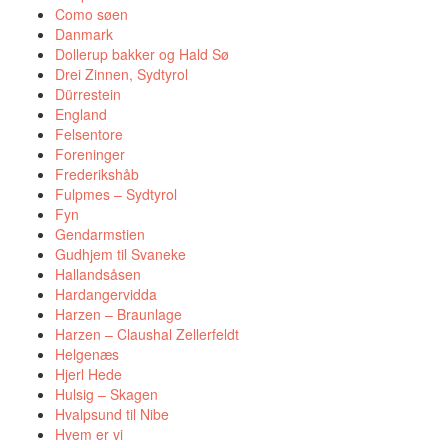
Como søen
Danmark
Dollerup bakker og Hald Sø
Drei Zinnen, Sydtyrol
Dürrestein
England
Felsentore
Foreninger
Frederikshåb
Fulpmes – Sydtyrol
Fyn
Gendarmstien
Gudhjem til Svaneke
Hallandsåsen
Hardangervidda
Harzen – Braunlage
Harzen – Claushal Zellerfeldt
Helgenæs
Hjerl Hede
Hulsig – Skagen
Hvalpsund til Nibe
Hvem er vi