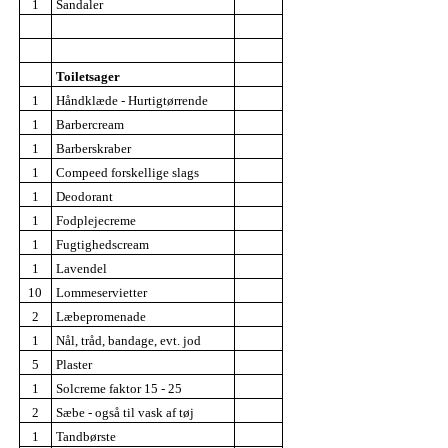
1
Sandaler
Toiletsager
1
Håndklæde - Hurtigtørrende
1
Barbercream
1
Barberskraber
1
Compeed forskellige slags
1
Deodorant
1
Fodplejecreme
1
Fugtighedscream
1
Lavendel
10
Lommeservietter
2
Læbepromenade
1
Nål, tråd, bandage, evt. jod
5
Plaster
1
Solcreme faktor 15 - 25
2
Sæbe - også til vask af tøj
1
Tandbørste