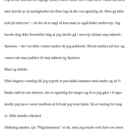
men havde jo så muligheden for flere lag så det var egentlig ok. Men gå ikke
ned på udstyret! – nå det så er sagt så kan man jo også købe undervejs. Jeg
havde dog ikke forestillet mig at jeg skulle gå i snevejr ultimo maj måned i
Spanien – det var ikke i mine tanker da jeg pakkede. Hvem tænker på hue og
vanter når man pakker til maj måned og Spanien.
Mad og drikke
Efter dagens vandrig fik jeg typisk et par fadøl sammen med andre og så ½
flaske rødvin om aftenen, det er egentlig for meget og hvis jeg gået i 6 uger
skulle jeg have været medlem af AA når jeg kom hjem. Så en læring for mig
er: Drik mindre alkohol
Omkring maden, tja ”Pilgrimsmenu” er ok, men jeg burde nok have set mere