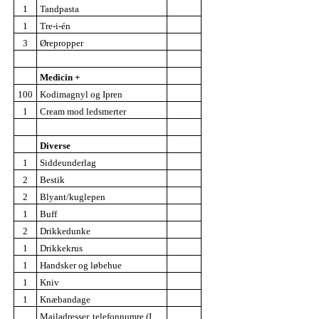
1
Tandpasta
1
Tre-i-én
3
Ørepropper
Medicin +
100
Kodimagnyl og Ipren
1
Cream mod ledsmerter
Diverse
1
Siddeunderlag
2
Bestik
2
Blyant/kuglepen
1
Buff
2
Drikkedunke
1
Drikkekrus
1
Handsker og løbehue
1
Kniv
1
Knæbandage
Mailadresser, telefonnumre (I