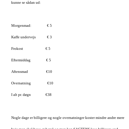
kunne se sådan ud:
Morgenmad: € 5
Kaffe undervejs € 3
Frokost € 5
Eftermiddag € 5
Aftensmad €10
Overnatning €10
I alt pr. døgn €38
Nogle dage er billigere og nogle overnatninger koster mindre andre mere