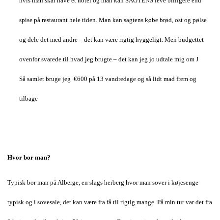
hvis man skal have et hotel og man kan SAGTENS leve billigere end
spise på restaurant hele tiden. Man kan sagtens købe brød, ost og pølse
og dele det med andre – det kan være rigtig hyggeligt. Men budgettet
ovenfor svarede til hvad jeg brugte – det kan jeg jo udtale mig om J
Så samlet bruge jeg €600 på 13 vandredage og så lidt mad frem og
tilbage
Hvor bor man?
Typisk bor man på Alberge, en slags herberg hvor man sover i køjesenge
typisk og i sovesale, det kan være fra få til rigtig mange. På min tur var det fra