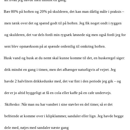
. Bær 80% på hoften og 20% på skulderen, det kan man dårlig måle i praksis –
men tænk over det og spænd godt til på hoften. Jeg fik noget ondt i ryggen
og skulderen, det var dels fordi min rygsæk løsnede sig men også fordi jeg for
sent blev opmærksom på at spænde ordentlig til omkring hoften.
. Husk vand og husk at du nemt skal kunne komme til det, en huskeregel siger:
drik mindst en gang i timen, men det afhænger naturligvis af vejret. Jeg
havde 2 halvliters drikkedunke med, det var fint i den periode jeg gik – og
der er jo altid hyggeligt at få en cola eller kaffe på en cafe undervejs.
. Skiftesko: Når man nu har vandret i sine støvler en del timer, så er det
befriende at komme over i klipklammer, sandaler eller lign. Jeg havde begge
dele med, nøjes med sandaler næste gang