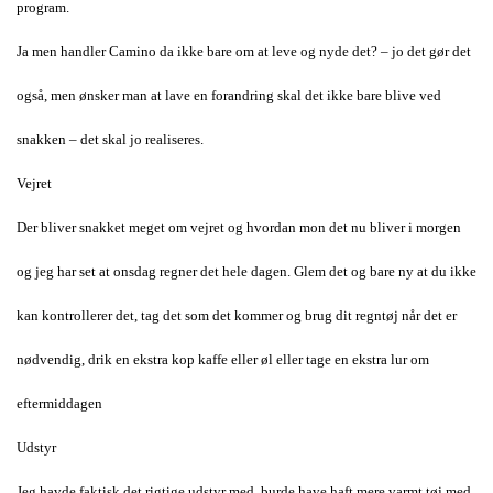
program.
Ja men handler Camino da ikke bare om at leve og nyde det? – jo det gør det
også, men ønsker man at lave en forandring skal det ikke bare blive ved
snakken – det skal jo realiseres.
Vejret
Der bliver snakket meget om vejret og hvordan mon det nu bliver i morgen
og jeg har set at onsdag regner det hele dagen. Glem det og bare ny at du ikke
kan kontrollerer det, tag det som det kommer og brug dit regntøj når det er
nødvendig, drik en ekstra kop kaffe eller øl eller tage en ekstra lur om
eftermiddagen
Udstyr
Jeg havde faktisk det rigtige udstyr med, burde have haft mere varmt tøj med,