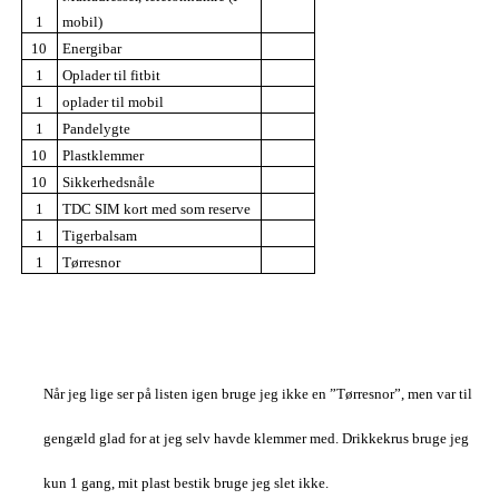
1
mobil)
10
Energibar
1
Oplader til fitbit
1
oplader til mobil
1
Pandelygte
10
Plastklemmer
10
Sikkerhedsnåle
1
TDC SIM kort med som reserve
1
Tigerbalsam
1
Tørresnor
Når jeg lige ser på listen igen bruge jeg ikke en ”Tørresnor”, men var til
gengæld glad for at jeg selv havde klemmer med. Drikkekrus bruge jeg
kun 1 gang, mit plast bestik bruge jeg slet ikke.