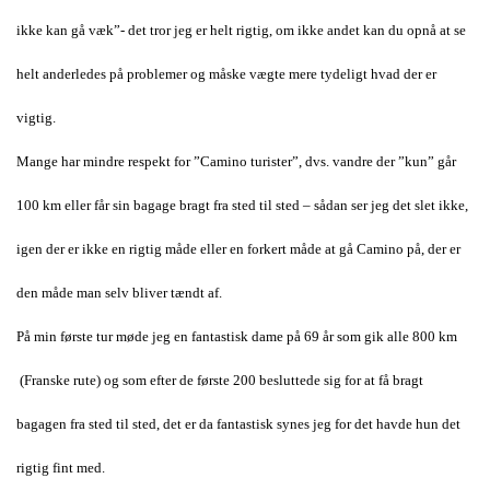
ikke kan gå væk”- det tror jeg er helt rigtig, om ikke andet kan du opnå at se
helt anderledes på problemer og måske vægte mere tydeligt hvad der er
vigtig.
Mange har mindre respekt for ”Camino turister”, dvs. vandre der ”kun” går
100 km eller får sin bagage bragt fra sted til sted – sådan ser jeg det slet ikke,
igen der er ikke en rigtig måde eller en forkert måde at gå Camino på, der er
den måde man selv bliver tændt af.
På min første tur møde jeg en fantastisk dame på 69 år som gik alle 800 km
(Franske rute) og som efter de første 200 besluttede sig for at få bragt
bagagen fra sted til sted, det er da fantastisk synes jeg for det havde hun det
rigtig fint med.