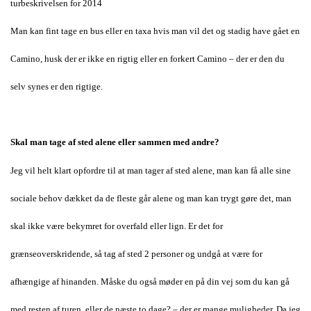
turbeskrivelsen for 2014
Man kan fint tage en bus eller en taxa hvis man vil det og stadig have gået en
Camino, husk der er ikke en rigtig eller en forkert Camino – der er den du
selv synes er den rigtige.
Skal man tage af sted alene eller sammen med andre
?
Jeg vil helt klart opfordre til at man tager af sted alene, man kan få alle sine
sociale behov dækket da de fleste går alene og man kan trygt gøre det, man
skal ikke være bekymret for overfald eller lign. Er det for
grænseoverskridende, så tag af sted 2 personer og undgå at være for
afhængige af hinanden. Måske du også møder en på din vej som du kan gå
med resten af turen, eller de næste to dage? – der er mange muligheder. Da jeg