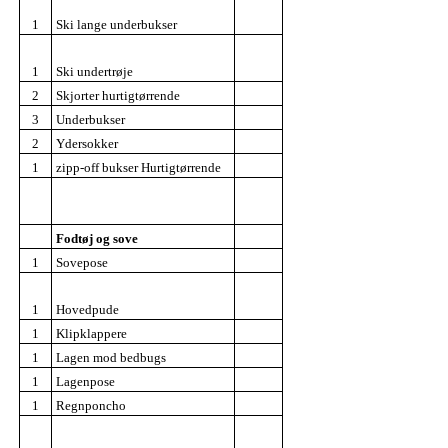
1
Ski lange underbukser
1
Ski undertrøje
2
Skjorter hurtigtørrende
3
Underbukser
2
Ydersokker
1
zipp-off bukser Hurtigtørrende
Fodtøj og sove
1
Sovepose
1
Hovedpude
1
Klipklappere
1
Lagen mod bedbugs
1
Lagenpose
1
Regnponcho