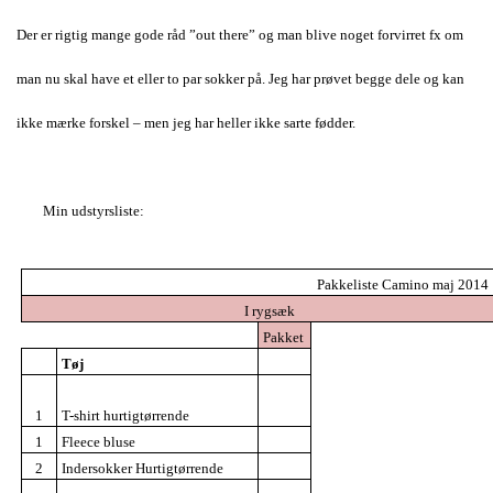
Der er rigtig mange gode råd ”out there” og man blive noget forvirret fx om
man nu skal have et eller to par sokker på. Jeg har prøvet begge dele og kan
ikke mærke forskel – men jeg har heller ikke sarte fødder.
Min udstyrsliste:
Pakkeliste Camino maj 2014
I rygsæk
Pakket
Tøj
1
T-shirt hurtigtørrende
1
Fleece bluse
2
Indersokker Hurtigtørrende