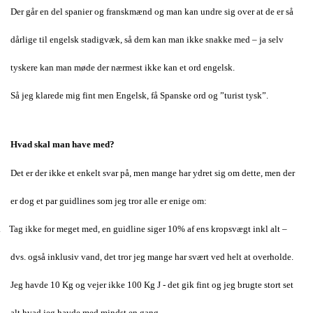
Der går en del spanier og franskmænd og man kan undre sig over at de er så
dårlige til engelsk stadigvæk, så dem kan man ikke snakke med – ja selv
tyskere kan man møde der nærmest ikke kan et ord engelsk.
Så jeg klarede mig fint men Engelsk, få Spanske ord og ”turist tysk”.
Hvad skal man have med
?
Det er der ikke et enkelt svar på, men mange har ydret sig om dette, men der
er dog et par guidlines som jeg tror alle er enige om:
. Tag ikke for meget med, en guidline siger 10% af ens kropsvægt inkl alt –
dvs. også inklusiv vand, det tror jeg mange har svært ved helt at overholde.
Jeg havde 10 Kg og vejer ikke 100 Kg J - det gik fint og jeg brugte stort set
alt hvad jeg havde med mindst en gang.