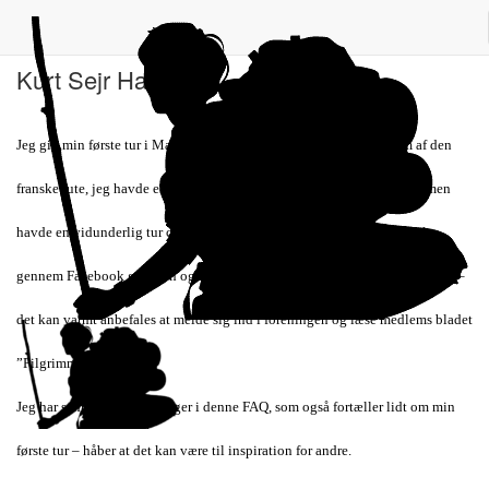
Camino FAQ!
Kurt Sejr Hansen
Jeg gik min første tur i Maj/juni 2014, ikke en helt tur, men 359 km af den
franske rute, jeg havde en del tilløb til turen inden jeg kom fra land – men
havde en vidunderlig tur og havde meget nytte af andres erfaringer, bl.a.
gennem Facebook gruppen og foreningen af ”Danske Santiagopilgrimme” –
det kan varmt anbefales at melde sig ind i foreningen og læse medlems bladet
”Pilgrimmen”.
Jeg har samlet mine erfaringer i denne FAQ, som også fortæller lidt om min
første tur – håber at det kan være til inspiration for andre.