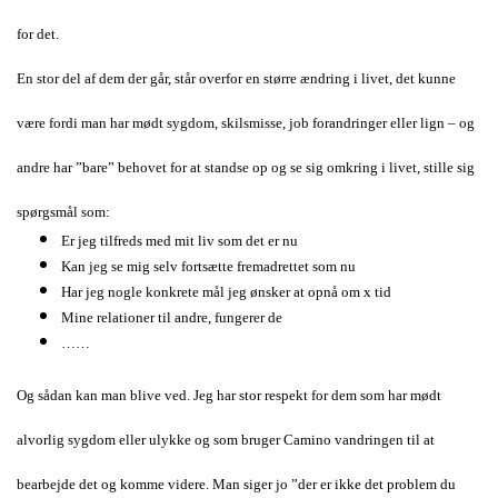
for det.
En stor del af dem der går, står overfor en større ændring i livet, det kunne
være fordi man har mødt sygdom, skilsmisse, job forandringer eller lign – og
andre har ”bare” behovet for at standse op og se sig omkring i livet, stille sig
spørgsmål som:
Er jeg tilfreds med mit liv som det er nu
Kan jeg se mig selv fortsætte fremadrettet som nu
Har jeg nogle konkrete mål jeg ønsker at opnå om x tid
Mine relationer til andre, fungerer de
……
Og sådan kan man blive ved. Jeg har stor respekt for dem som har mødt
alvorlig sygdom eller ulykke og som bruger Camino vandringen til at
bearbejde det og komme videre. Man siger jo ”der er ikke det problem du