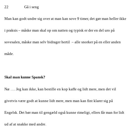
22 Gå i seng
Man kan godt undre sig over at man kan sove 9 timer, det gør man heller ikke
i praksis – måske man skal op om natten og typisk er der en del uro på
sovesalen, måske man selv bidrager hertil – alle snorker på en eller anden
måde.
Skal man kunne Spansk?
Næ …. Jeg kan ikke, kan bestille en kop kaffe og lidt mere, men det vil
givetvis være godt at kunne lidt mere, men man kan fint klarer sig på
Engelsk. Det bør man til gengæld også kunne rimeligt, ellers får man for lidt
ud af at snakke med andre.