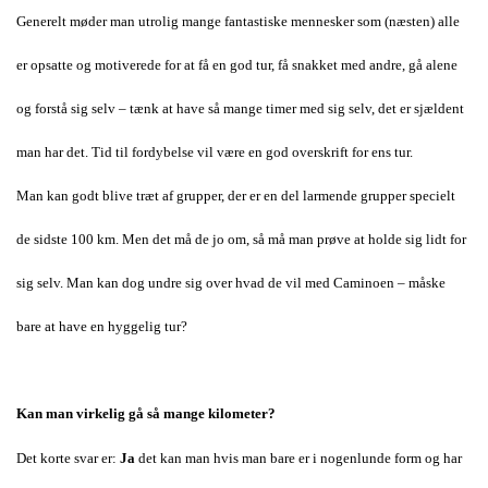
Generelt møder man utrolig mange fantastiske mennesker som (næsten) alle
er opsatte og motiverede for at få en god tur, få snakket med andre, gå alene
og forstå sig selv – tænk at have så mange timer med sig selv, det er sjældent
man har det. Tid til fordybelse vil være en god overskrift for ens tur.
Man kan godt blive træt af grupper, der er en del larmende grupper specielt
de sidste 100 km. Men det må de jo om, så må man prøve at holde sig lidt for
sig selv. Man kan dog undre sig over hvad de vil med Caminoen – måske
bare at have en hyggelig tur?
Kan man virkelig gå så mange kilometer?
Det korte svar er:
Ja
det kan man hvis man bare er i nogenlunde form og har