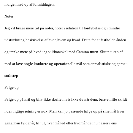
morgenmad op af formiddagen.
Noter
Jeg vil bruge mere tid på noter, noter i relation til fordybelse og i mindre
udstrækning beskrivelse af hvor, hvem og hvad. Dette for at fastholde ånden
og tænke mere på hvad jeg vil/kan/skal med Camino turen. Slutte turen af
med at lave nogle konkrete og operationelle mål som er realistiske og gerne i
små step
Følge op
Følge op på mål og bliv ikke skuffet hvis ikke du når dem, bare et lille skridt
i den rigtige retning er nok. Man kan jo passende følge op på sine mål hver
gang man fylder år, til jul, hver måned eller hvornår det nu passer i ens