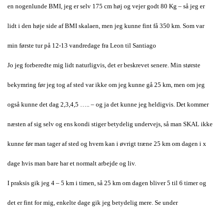
en nogenlunde BMI, jeg er selv 175 cm høj og vejer godt 80 Kg – så jeg er
lidt i den høje side af BMI skalaen, men jeg kunne fint få 350 km. Som var
min første tur på 12-13 vandredage fra Leon til Santiago
Jo jeg forberedte mig lidt naturligvis, det er beskrevet senere. Min største
bekymring før jeg tog af sted var ikke om jeg kunne gå 25 km, men om jeg
også kunne det dag 2,3,4,5 ….. – og ja det kunne jeg heldigvis. Det kommer
næsten af sig selv og ens kondi stiger betydelig undervejs, så man SKAL ikke
kunne før man tager af sted og hvem kan i øvrigt træne 25 km om dagen i x
dage hvis man bare har et normalt arbejde og liv.
I praksis gik jeg 4 – 5 km i timen, så 25 km om dagen bliver 5 til 6 timer og
det er fint for mig, enkelte dage gik jeg betydelig mere. Se under