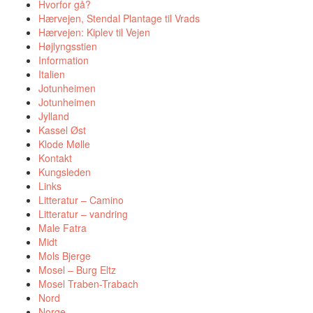
Hvorfor gå?
Hærvejen, Stendal Plantage til Vrads
Hærvejen: Kiplev til Vejen
Højlyngsstien
Information
Italien
Jotunheimen
Jotunheimen
Jylland
Kassel Øst
Klode Mølle
Kontakt
Kungsleden
Links
Litteratur – Camino
Litteratur – vandring
Male Fatra
Midt
Mols Bjerge
Mosel – Burg Eltz
Mosel Traben-Trabach
Nord
Norge