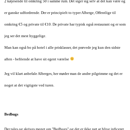
2 køjesende til omkring 50 i samme rum. Det siger sig selv at det kan være og
er ganske udfordrende. Der er principielt to typer Alberge, Offentlige til
omkring €5 og private til €10. De private har typisk også restaurant og er som
jeg ser det mest hyggelige.
Man kan også bo på hotel i alle prisklasser, det prøvede jeg kun den sidste
aften - befriende at have sit egent værelse
Jeg vil klart anbefale Alberges, her møder man de andre pilgrimme og det er
noget at det vigtigste ved turen.
Bedbugs
Der tales og skrives meget om "Bedbugs" og det er ikke rart at blive inficeret