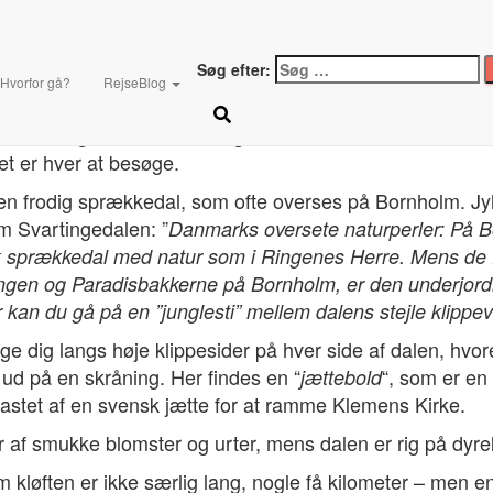
edal
Søg efter:
ansen
Hvorfor gå?
RejseBlog
n bondegård, som samtidig er et traktormuseum, har ikk
et er hver at besøge.
en frodig sprækkedal, som ofte overses på Bornholm. Jy
m Svartingedalen: ”
Danmarks oversete naturperler: På B
k sprækkedal med natur som i Ringenes Herre. Mens de fl
ndingen og Paradisbakkerne på Bornholm, er den underjord
 kan du gå på en ”junglesti” mellem dalens stejle klip
ge dig langs høje klippesider på hver side af dalen, hvor
 ud på en skråning. Her findes en “
“, som er en 
jættebold
astet af en svensk jætte for at ramme Klemens Kirke.
af smukke blomster og urter, mens dalen er rig på dyrel
kløften er ikke særlig lang, nogle få kilometer – men en 