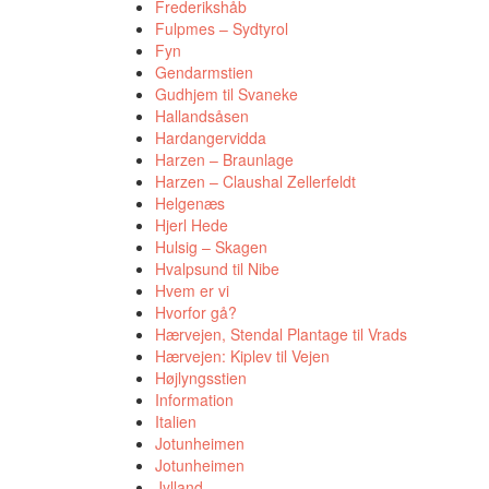
Frederikshåb
Fulpmes – Sydtyrol
Fyn
Gendarmstien
Gudhjem til Svaneke
Hallandsåsen
Hardangervidda
Harzen – Braunlage
Harzen – Claushal Zellerfeldt
Helgenæs
Hjerl Hede
Hulsig – Skagen
Hvalpsund til Nibe
Hvem er vi
Hvorfor gå?
Hærvejen, Stendal Plantage til Vrads
Hærvejen: Kiplev til Vejen
Højlyngsstien
Information
Italien
Jotunheimen
Jotunheimen
Jylland