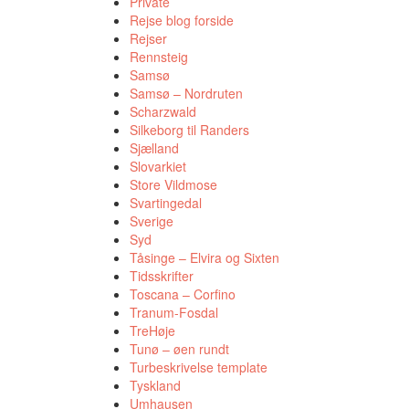
Private
Rejse blog forside
Rejser
Rennsteig
Samsø
Samsø – Nordruten
Scharzwald
Silkeborg til Randers
Sjælland
Slovarkiet
Store Vildmose
Svartingedal
Sverige
Syd
Tåsinge – Elvira og Sixten
Tidsskrifter
Toscana – Corfino
Tranum-Fosdal
TreHøje
Tunø – øen rundt
Turbeskrivelse template
Tyskland
Umhausen