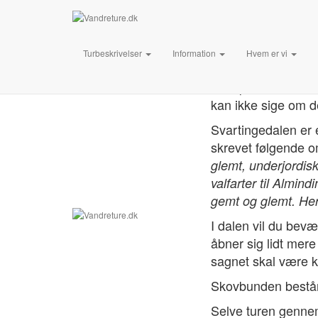
Svarting
Turbeskrivelser
Information
Kurt Sejr H
Hvem er vi
Man parkerer ved e
kan ikke sige om d
Svartingedalen er 
skrevet følgende o
glemt, underjordis
valfarter til Almi
gemt og glemt. Her
I dalen vil du bevæ
åbner sig lidt mere
sagnet skal være k
Skovbunden består 
Selve turen gennem 