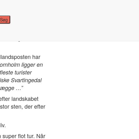
e besøgt det -så
llandsposten har
ornholm ligger en
este turister
iske Svartingedal
”
pevægge …
efter landskabet
stor sten, der efter
iv.
super flot tur. Når