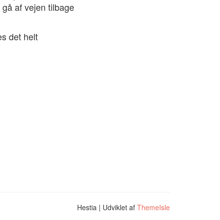
å af vejen tilbage
s det helt
Hestia | Udviklet af
ThemeIsle