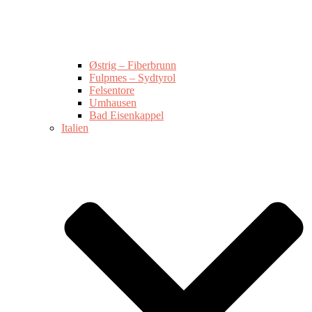
Østrig – Fiberbrunn
Fulpmes – Sydtyrol
Felsentore
Umhausen
Bad Eisenkappel
Italien