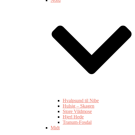
Nord
Hvalpsund til Nibe
Hulsig – Skagen
Store Vildmose
Hjerl Hede
Tranum-Fosdal
Midt