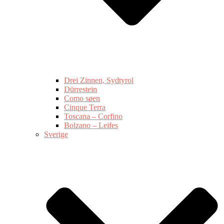
Drei Zinnen, Sydtyrol
Dürrestein
Como søen
Cinque Terra
Toscana – Corfino
Bolzano – Leifes
Sverige