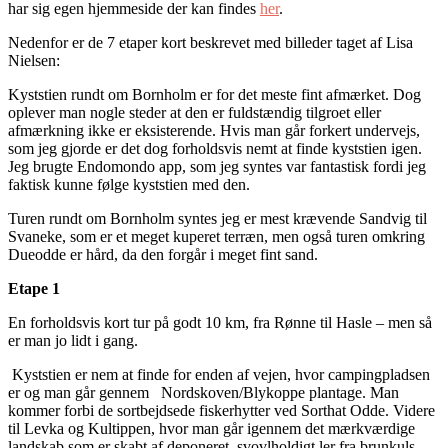
har sig egen hjemmeside der kan findes
her
.
Nedenfor er de 7 etaper kort beskrevet med billeder taget af Lisa
Nielsen:
Kyststien rundt om Bornholm er for det meste fint afmærket. Dog
oplever man nogle steder at den er fuldstændig tilgroet eller
afmærkning ikke er eksisterende. Hvis man går forkert undervejs,
som jeg gjorde er det dog forholdsvis nemt at finde kyststien igen.
Jeg brugte Endomondo app, som jeg syntes var fantastisk fordi jeg
faktisk kunne følge kyststien med den.
Turen rundt om Bornholm syntes jeg er mest krævende Sandvig til
Svaneke, som er et meget kuperet terræn, men også turen omkring
Dueodde er hård, da den forgår i meget fint sand.
Etape 1
En forholdsvis kort tur på godt 10 km, fra Rønne til Hasle – men så
er man jo lidt i gang.
Kyststien er nem at finde for enden af vejen, hvor campingpladsen
er og man går gennem Nordskoven/Blykoppe plantage. Man
kommer forbi de sortbejdsede fiskerhytter ved Sorthat Odde. Videre
til Levka og Kultippen, hvor man går igennem det mærkværdige
landskab som er skabt af deponeret, svovlholdigt ler fra brunkuls