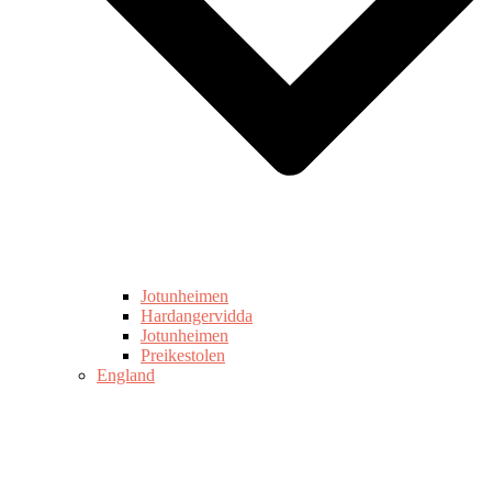
Jotunheimen
Hardangervidda
Jotunheimen
Preikestolen
England