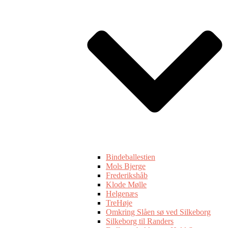
Bindeballestien
Mols Bjerge
Frederikshåb
Klode Mølle
Helgenæs
TreHøje
Omkring Slåen sø ved Silkeborg
Silkeborg til Randers