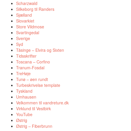
Scharzwald
Silkeborg til Randers
Sjælland
Slovarkiet
Store Vildmose
Svartingedal
Sverige
Syd
Tåsinge – Elvira og Sixten
Tidsskrifter
Toscana – Corfino
Tranum-Fosdal
TreHøje
Tunø – øen rundt
Turbeskrivelse template
Tyskland
Umhausen
Velkommen til vandreture.dk
Virklund til Vestbirk
YouTube
Østrig
Østrig – Fiberbrunn