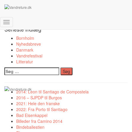
Syd
Skift
Seneste indlæg
navigation
Bornholm
Nyhedsbreve
Danmark
Vandrefestival
Litteratur
Søg
efter:
2014: Leon til Santiago de Compostela
2016 – SJPDP til Burgos
2021: Hele den franske
2022: Fra Porto til Santiago
Bad Eisenkappel
Billeder fra Camino 2014
Bindeballestien